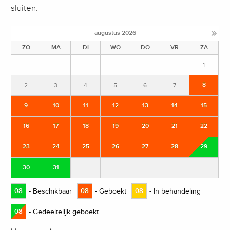
sluiten.
»
augustus
2026
ZO
MA
DI
WO
DO
VR
ZA
1
8
2
3
4
5
6
7
9
10
11
12
13
14
15
16
17
18
19
20
21
22
23
24
25
26
27
28
29
30
31
08
- Beschikbaar
08
- Geboekt
08
- In behandeling
08
- Gedeeltelijk geboekt