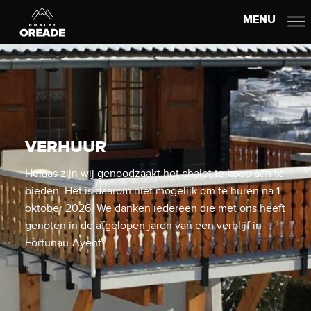
MENU
VERHUUR
Helaas zijn wij genoodzaakt het chalet te koop aan te
bieden. Het is daarom niet mogelijk om te huren na 1
oktober 2026. We danken iedereen die met ons heeft
genoten in de afgelopen jaren van een verblijf in
Fortunau-Ayent.